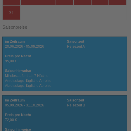
31
Saisonpreise
im Zeitraum
Saisonzeit
20.06.2026 - 05.09.2026
Reisezeit A
Preis pro Nacht
95,00 €
Saisonhinweise
Mindestaufenthalt 7 Nächte
Anreisetage: tägliche Anreise
Abreisetage: tägliche Abreise
im Zeitraum
Saisonzeit
05.09.2026 - 31.10.2026
Reisezeit B
Preis pro Nacht
72,00 €
Saisonhinweise