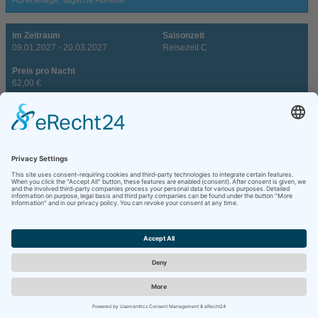
im Zeitraum
Saisonzeit
09.01.2027 - 20.03.2027
Reisezeit C
Preis pro Nacht
62,00 €
Saisonhinweise
Mindestaufenthalt 3 Nächte
Anreisetage: tägliche Anreise
Abreisetage: tägliche Abreise
im Zeitraum
Saisonzeit
20.03.2027 - 26.06.2027
Reisezeit B
Preis pro Nacht
72,00 €
Saisonhinweise
Mindestaufenthalt 4 Nächte
Anreisetage: tägliche Anreise
Abreisetage: tägliche Abreise