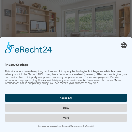
Ferienwohnung "Lebender"
FeWo Lebender
Kuhsteig 15, St. Peter Böhl
Größe
Schlafzimmer
mehr Info
48m²
3
1