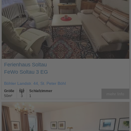
Ferienhaus Soltau
FeWo Soltau 3 EG
Böhler Landstr. 44, St. Peter Böhl
Größe
Schlafzimmer
mehr Info
50m²
3
1