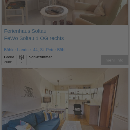
Ferienhaus Soltau
FeWo Soltau 1 OG rechts
Böhler Landstr. 44, St. Peter Böhl
Größe
Schlafzimmer
mehr Info
20m²
2
1