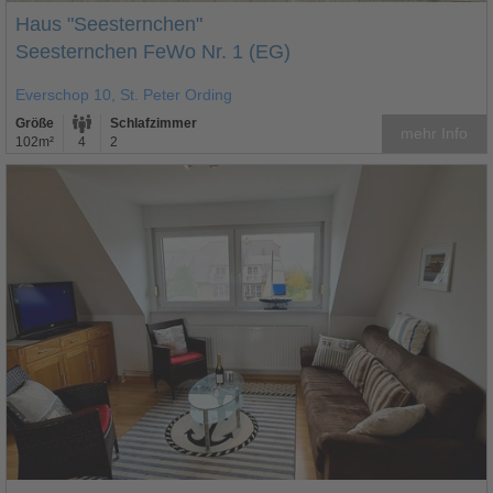
Haus "Seesternchen"
Seesternchen FeWo Nr. 1 (EG)
Everschop 10, St. Peter Ording
Größe
Schlafzimmer
mehr Info
102m²
4
2