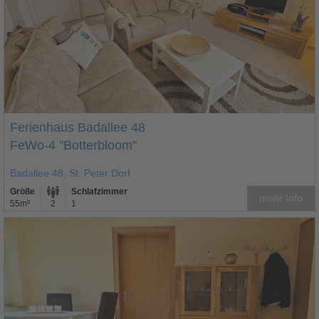
Ferienhaus Badallee 48
FeWo-4 "Botterbloom"
Badallee 48, St. Peter Dorf
Größe
Schlafzimmer
mehr Info
55m²
2
1