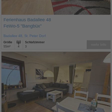
Ferienhaus Badallee 48
FeWo-5 "Bangbüx"
Badallee 48, St. Peter Dorf
Größe
Schlafzimmer
mehr Info
55m²
4
3