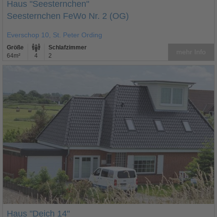
Haus "Seesternchen"
Seesternchen FeWo Nr. 2 (OG)
Everschop 10, St. Peter Ording
Größe
Schlafzimmer
mehr Info
64m²
4
2
Haus "Deich 14"