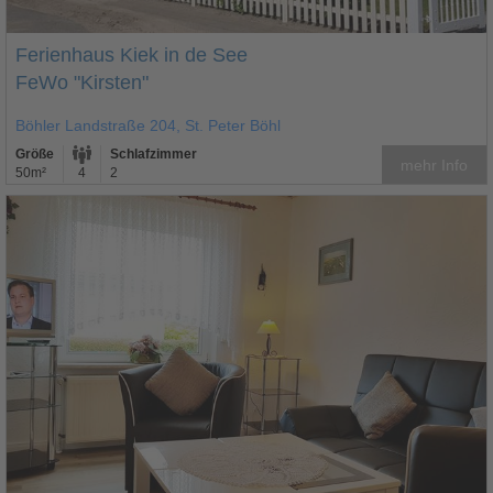
Ferienhaus Kiek in de See
FeWo "Kirsten"
Böhler Landstraße 204, St. Peter Böhl
Größe
Schlafzimmer
mehr Info
50m²
4
2