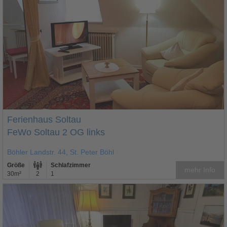
Ferienhaus Soltau
FeWo Soltau 2 OG links
Böhler Landstr. 44, St. Peter Böhl
Größe
Schlafzimmer
mehr Info
30m²
2
1