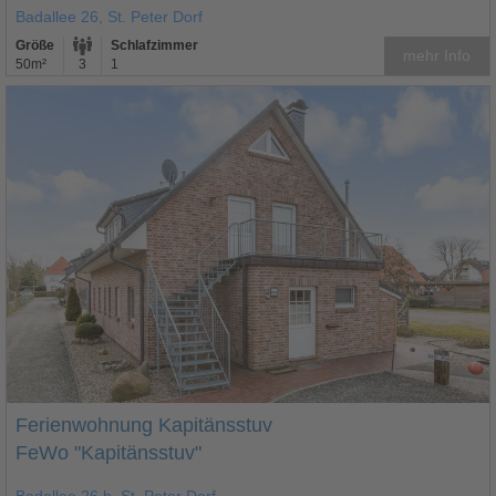
Badallee 26, St. Peter Dorf
Größe
Schlafzimmer
mehr Info
50m²
3
1
Ferienwohnung Kapitänsstuv
FeWo "Kapitänsstuv"