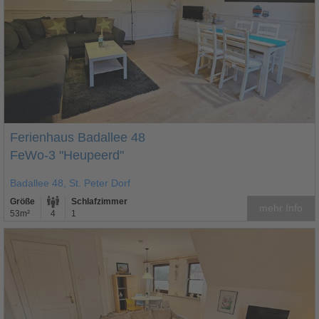
Ferienhaus Badallee 48
FeWo-3 "Heupeerd"
Badallee 48, St. Peter Dorf
Größe
Schlafzimmer
mehr Info
53m²
4
1