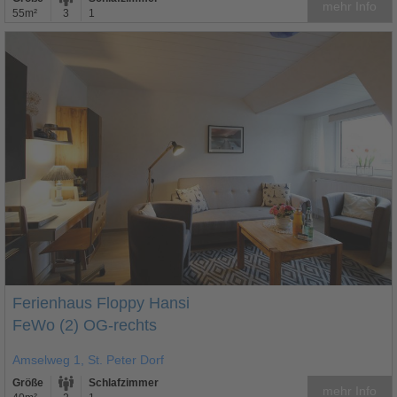
mehr Info
55m²
3
1
Ferienhaus Floppy Hansi
FeWo (2) OG-rechts
Amselweg 1, St. Peter Dorf
Größe
Schlafzimmer
mehr Info