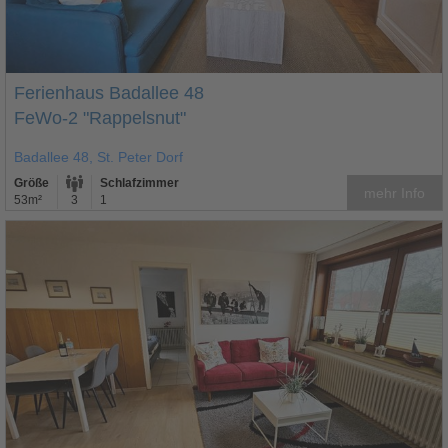
Ferienhaus Badallee 48
FeWo-2 "Rappelsnut"
Badallee 48, St. Peter Dorf
Größe
Schlafzimmer
mehr Info
53m²
3
1