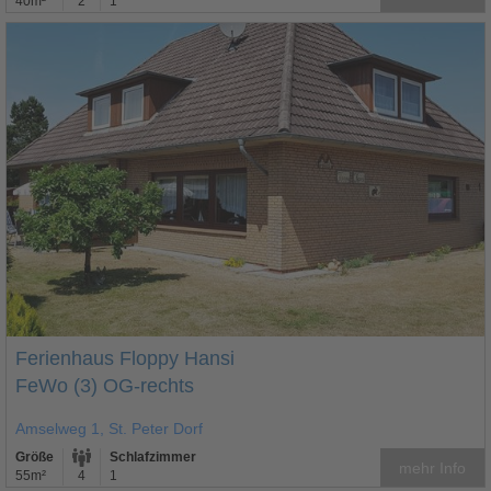
40m²
2
1
Ferienhaus Floppy Hansi
FeWo (3) OG-rechts
Amselweg 1, St. Peter Dorf
Größe
Schlafzimmer
mehr Info
55m²
4
1