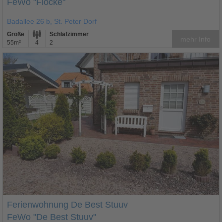
FeWo "Flocke"
Badallee 26 b, St. Peter Dorf
Größe
Schlafzimmer
mehr Info
55m²
4
2
Ferienwohnung De Best Stuuv
FeWo "De Best Stuuv"