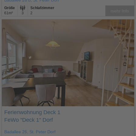
Badallee 26 b, St. Peter Dorf
Größe
Schlafzimmer
mehr Info
61m²
3
2
Ferienwohnung Deck 1
FeWo "Deck 1" Dorf
Badallee 26, St. Peter Dorf