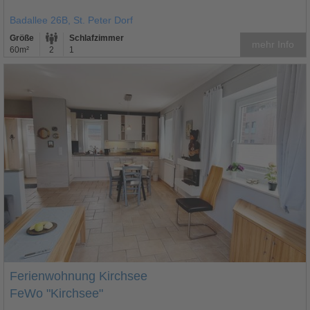
Badallee 26B, St. Peter Dorf
Größe
Schlafzimmer
mehr Info
60m²
2
1
Ferienwohnung Kirchsee
FeWo "Kirchsee"