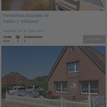
Ferienhaus Badallee 48
FeWo-1 "Klöndeel"
Badallee 48, St. Peter Dorf
Größe
Schlafzimmer
mehr Info
62m²
4
2